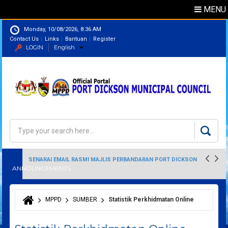
MENU
Monday, 10/08/2026, 8:36 AM
Contact Us
Links
Bantuan
Register
LOGIN
English
Directory
Search
Search form
SENARAI EMAIL RASMI MAJLIS PERBANDARAN PORT DICKSON
ANNOUNCEMENTS
MPPD
SUMBER
Statistik Perkhidmatan Online
You are here