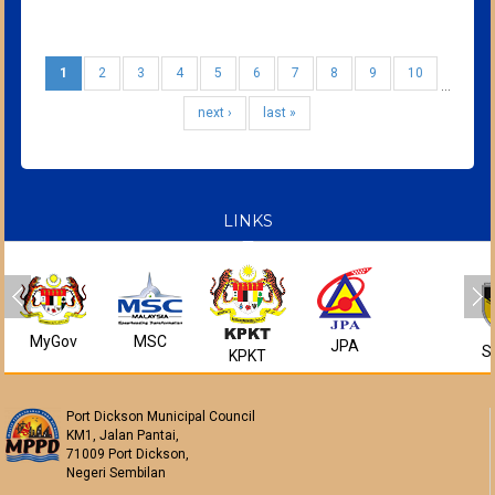
1
2
3
4
5
6
7
8
9
10
…
next ›
last »
LINKS
MyGov
MSC
JPA
S
KPKT
Port Dickson Municipal Council
KM1, Jalan Pantai,
71009 Port Dickson,
Negeri Sembilan