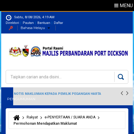
MENU
Sabtu, 8/08/2026, 4:19 AM
Direktori
Pautan
Bantuan
Daftar
Bahasa Melayu
Direktori
Pegawai
Carian
SENARAI EMAIL RASMI MAJLIS PERBANDARAN PORT DICKSON
Borang carian
NOTIS MAKLUMAN KEPADA PEMILIK PEGANGAN HARTA
PENGUMUMAN
PERINDUSTRIAN
Rakyat
e-PENYERTAAN / SUARA ANDA
Anda di sini
Permohonan Mendapatkan Maklumat