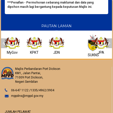
***Penafian - Permohonan sebarang maklumat dan data yang
dipohon masih lagi bergantung kepada keputusan Majlis ini.
PAUTAN LAMAN
MyGov
KPKT
JDN
JPA
SUKNS
Majlis Perbandaran Port Dickson
KM1, Jalan Pantai,
71009 Port Dickson,
Negeri Sembilan
06-647 1122 /1335/4962/3904
mppdns@mppd.gov.my
JUMLAH PELAWAT