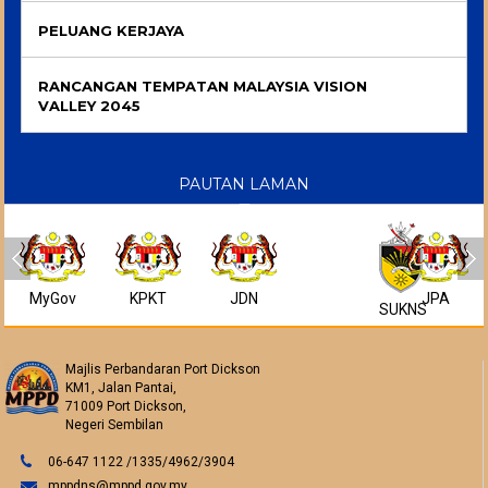
PELUANG KERJAYA
RANCANGAN TEMPATAN MALAYSIA VISION
VALLEY 2045
PAUTAN LAMAN
MyGov
KPKT
JDN
JPA
SUKNS
Majlis Perbandaran Port Dickson
KM1, Jalan Pantai,
71009 Port Dickson,
Negeri Sembilan
06-647 1122 /1335/4962/3904
mppdns@mppd.gov.my