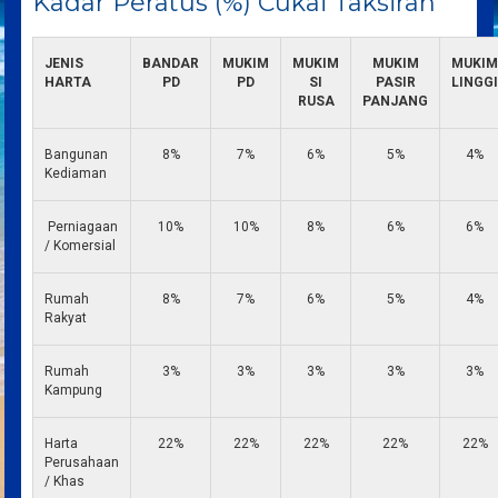
Kadar Peratus (%) Cukai Taksiran
JENIS
BANDAR
MUKIM
MUKIM
MUKIM
MUKI
HARTA
PD
PD
SI
PASIR
LINGG
RUSA
PANJANG
Bangunan
8%
7%
6%
5%
4%
Kediaman
Perniagaan
10%
10%
8%
6%
6%
/ Komersial
Rumah
8%
7%
6%
5%
4%
Rakyat
Rumah
3%
3%
3%
3%
3%
Kampung
Harta
22%
22%
22%
22%
22%
Perusahaan
/ Khas