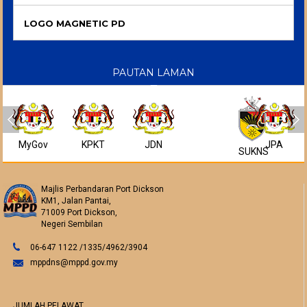
LOGO MAGNETIC PD
PAUTAN LAMAN
MyGov
KPKT
JDN
JPA
SUKNS
Majlis Perbandaran Port Dickson
KM1, Jalan Pantai,
71009 Port Dickson,
Negeri Sembilan
06-647 1122 /1335/4962/3904
mppdns@mppd.gov.my
JUMLAH PELAWAT