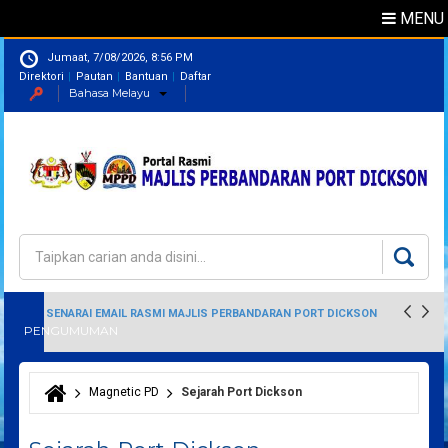
MENU
Jumaat, 7/08/2026, 8:56 PM
Direktori
Pautan
Bantuan
Daftar
Bahasa Melayu
Direktori
Pegawai
Carian
Borang carian
SENARAI EMAIL RASMI MAJLIS PERBANDARAN PORT DICKSON
PENGUMUMAN
Magnetic PD
Sejarah Port Dickson
Anda di sini