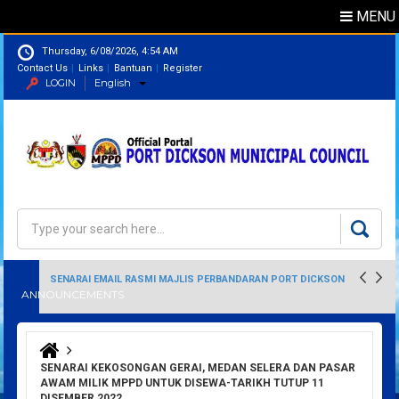
MENU
Thursday, 6/08/2026, 4:54 AM
Contact Us
Links
Bantuan
Register
LOGIN
English
Directory
Search
Search form
SENARAI EMAIL RASMI MAJLIS PERBANDARAN PORT DICKSON
ANNOUNCEMENTS
You are here
SENARAI KEKOSONGAN GERAI, MEDAN SELERA DAN PASAR
AWAM MILIK MPPD UNTUK DISEWA-TARIKH TUTUP 11
DISEMBER 2022