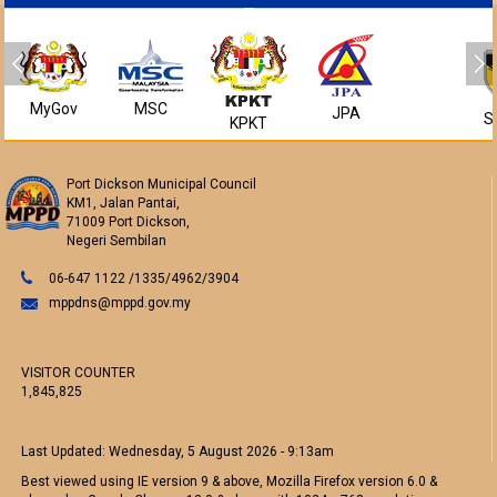
MyGov
MSC
JPA
S
KPKT
Port Dickson Municipal Council
KM1, Jalan Pantai,
71009 Port Dickson,
Negeri Sembilan
06-647 1122 /1335/4962/3904
mppdns@mppd.gov.my
VISITOR COUNTER
1,845,825
Last Updated:
Wednesday, 5 August 2026 - 9:13am
Best viewed using IE version 9 & above, Mozilla Firefox version 6.0 &