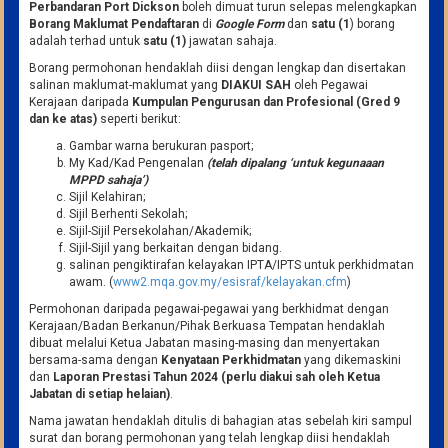
Perbandaran Port Dickson
boleh dimuat turun selepas melengkapkan
Borang Maklumat Pendaftaran
di
Google Form
dan
satu (1
) borang
adalah terhad untuk
satu (1)
jawatan sahaja.
Borang permohonan hendaklah diisi dengan lengkap dan disertakan
salinan maklumat-maklumat yang
DIAKUI SAH
oleh Pegawai
Kerajaan daripada
Kumpulan Pengurusan dan Profesional (Gred 9
dan ke atas)
seperti berikut:
Gambar warna berukuran pasport;
My Kad/Kad Pengenalan
(telah dipalang ‘untuk kegunaaan
MPPD sahaja’)
Sijil Kelahiran;
Sijil Berhenti Sekolah;
Sijil-Sijil Persekolahan/Akademik;
Sijil-Sijil yang berkaitan dengan bidang.
salinan pengiktirafan kelayakan IPTA/IPTS untuk perkhidmatan
awam. (
www2.mqa.gov.my/esisraf/kelayakan.cfm
)
Permohonan daripada pegawai-pegawai yang berkhidmat dengan
Kerajaan/Badan Berkanun/Pihak Berkuasa Tempatan hendaklah
dibuat melalui Ketua Jabatan masing-masing dan menyertakan
bersama-sama dengan
Kenyataan Perkhidmatan
yang dikemaskini
dan
Laporan Prestasi Tahun 2024 (perlu diakui sah oleh Ketua
Jabatan di setiap helaian)
.
Nama jawatan hendaklah ditulis di bahagian atas sebelah kiri sampul
surat dan borang permohonan yang telah lengkap diisi hendaklah