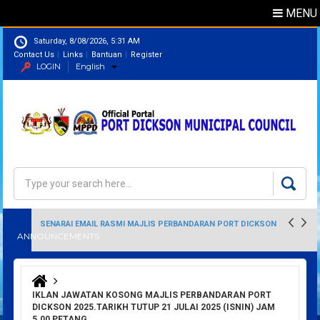
MENU
Saturday, 8/08/2026, 5:31 AM
Contact Us
Links
Bantuan
Register
LOGIN
English
Directory
Search
Search form
SENARAI EMAIL RASMI MAJLIS PERBANDARAN PORT DICKSON
ANNOUNCEMENTS
You are here
IKLAN JAWATAN KOSONG MAJLIS PERBANDARAN PORT
DICKSON 2025.TARIKH TUTUP 21 JULAI 2025 (ISNIN) JAM
5.00 PETANG