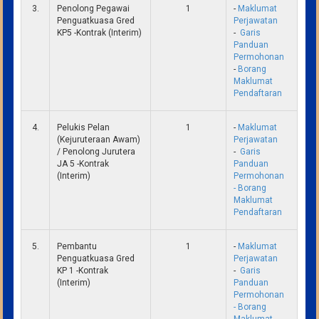
3.
Penolong Pegawai
1
-
Maklumat
Penguatkuasa Gred
Perjawatan
KP5 -Kontrak (Interim)
-
Garis
Panduan
Permohonan
-
Borang
Maklumat
Pendaftaran
4.
Pelukis Pelan
1
-
Maklumat
(Kejuruteraan Awam)
Perjawatan
/ Penolong Jurutera
-
Garis
JA 5 -Kontrak
Panduan
(Interim)
Permohonan
-
Borang
Maklumat
Pendaftaran
5.
Pembantu
1
-
Maklumat
Penguatkuasa Gred
Perjawatan
KP 1 -Kontrak
-
Garis
(Interim)
Panduan
Permohonan
-
Borang
Maklumat