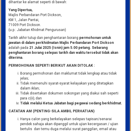
dihantar ke alamat seperti di bawah:
Yang Dipertua,
Majlis Perbandaran Port Dickson,
KM 1, Jalan Pantai,
71009 Port Dickson.
(u.p.: Jabatan Khidmat Pengurusan)
Tarikh akhir tutup dan penghantaran borang
permohonan untuk
jawatan di dalam perkhidmatan Majlis Perbandaran Port Dickson
adalah pada
21 Julai 2025 (Isnin) jam 5.00 petang. Sebarang
penghantaran borang selepas tarikh dan waktu tersebut tidak akan
diterima.
PERMOHONAN SEPERTI BERIKUT AKAN DITOLAK :
Borang permohonan dan maklumat tidak lengkap atau tidak
jelas;
Tidak memenuhi syarat-syarat kelayakan yang ditetapkan
dalam iklan;
Tidak disertakan dokumen sokongan yang diakui sah seperti
para c(ii); dan
Tidak melalui Ketua Jabatan bagi pegawai sedang berkhidmat.
CATATAN AM (PENTING-SILA AMBIL PERHATIAN)
Hanya calon yang berkelayakan selepas tapisan/senarai
pendek sahaja akan dipanggil untuk ujian kecergasan / ujian
bertulis dan temu duga melalui surat panggilan, email atau