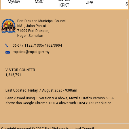
MyGov
MSC
JPA
S
KPKT
Port Dickson Municipal Council
KM1, Jalan Pantai,
71009 Port Dickson,
Negeri Sembilan
06-647 1122 /1335/4962/3904
mppdns@mppd.gov.my
VISITOR COUNTER
1,846,791
Last Updated:
Friday, 7 August 2026 - 9:08am
Best viewed using IE version 9 & above, Mozilla Firefox version 6.0 &
above dan Google Chrome 13.0 & above with 1024 x 768 resolution
Copyright reserved © 2017 Port Dickson Municipal Council