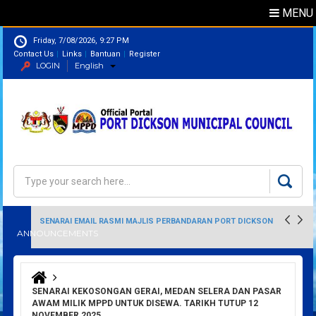
MENU
Friday, 7/08/2026, 9:27 PM
Contact Us
Links
Bantuan
Register
LOGIN
English
Directory
Search
Search form
SENARAI EMAIL RASMI MAJLIS PERBANDARAN PORT DICKSON
ANNOUNCEMENTS
You are here
SENARAI KEKOSONGAN GERAI, MEDAN SELERA DAN PASAR
AWAM MILIK MPPD UNTUK DISEWA. TARIKH TUTUP 12
NOVEMBER 2025