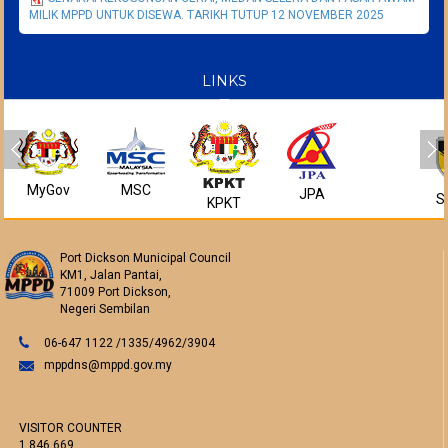
MILIK MPPD UNTUK DISEWA. TARIKH TUTUP 12 NOVEMBER 2025
LINKS
MyGov
MSC
JPA
S
KPKT
Port Dickson Municipal Council
KM1, Jalan Pantai,
71009 Port Dickson,
Negeri Sembilan
06-647 1122 /1335/4962/3904
mppdns@mppd.gov.my
VISITOR COUNTER
1,846,669