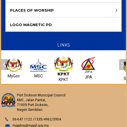
PLACES OF WORSHIP
LOGO MAGNETIC PD
LINKS
MyGov
MSC
JPA
S
KPKT
Port Dickson Municipal Council
KM1, Jalan Pantai,
71009 Port Dickson,
Negeri Sembilan
06-647 1122 /1335/4962/3904
mppdns@mppd.gov.my