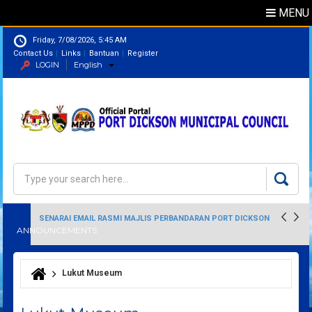
MENU
Friday, 7/08/2026, 5:45 AM
Contact Us
Links
Bantuan
Register
LOGIN
English
Directory
Search
Search form
SENARAI EMAIL RASMI MAJLIS PERBANDARAN PORT DICKSON
ANNOUNCEMENTS
Lukut Museum
You are here