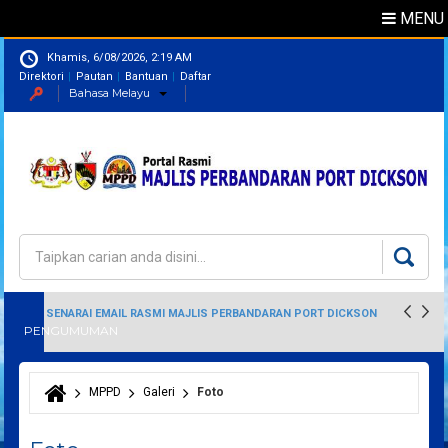
MENU
Khamis, 6/08/2026, 2:19 AM
Direktori
Pautan
Bantuan
Daftar
Bahasa Melayu
Direktori
Pegawai
Carian
Borang carian
SENARAI EMAIL RASMI MAJLIS PERBANDARAN PORT DICKSON
PENGUMUMAN
MPPD
Galeri
Foto
Anda di sini