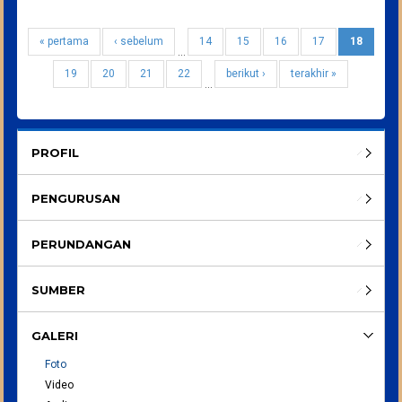
« pertama
‹ sebelum
14
15
16
17
18
…
19
20
21
22
berikut ›
terakhir »
…
PROFIL
PENGURUSAN
PERUNDANGAN
SUMBER
GALERI
Foto
Video