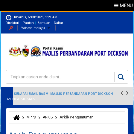
MENU
Khamis, 6/08/2026, 2:21 AM
Direktori
Pautan
Bantuan
Daftar
Bahasa Melayu
Direktori
Pegawai
Carian
Borang carian
SENARAI EMAIL RASMI MAJLIS PERBANDARAN PORT DICKSON
PENGUMUMAN
MPPD
ARKIB
Arkib Pengumuman
Anda di sini