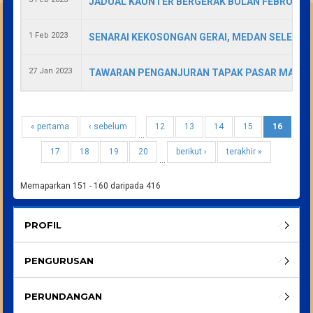
JADUAL KAUNTER BERGERAK BULAN FEBRUARI 
1 Feb 2023
SENARAI KEKOSONGAN GERAI, MEDAN SELERA 
27 Jan 2023
TAWARAN PENGANJURAN TAPAK PASAR MALAM B
« pertama
‹ sebelum
12
13
14
15
16
…
17
18
19
20
berikut ›
terakhir »
…
Memaparkan 151 - 160 daripada 416
PROFIL
PENGURUSAN
PERUNDANGAN