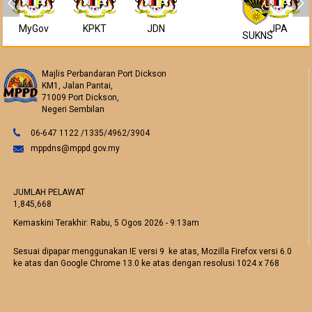
MyGov
KPKT
JDN
JPA
SUKNS
Majlis Perbandaran Port Dickson
KM1, Jalan Pantai,
71009 Port Dickson,
Negeri Sembilan
06-647 1122 /1335/4962/3904
mppdns@mppd.gov.my
JUMLAH PELAWAT
1,845,668
Kemaskini Terakhir:
Rabu, 5 Ogos 2026 - 9:13am
Sesuai dipapar menggunakan IE versi 9 ke atas, Mozilla Firefox versi 6.0
ke atas dan Google Chrome 13.0 ke atas dengan resolusi 1024 x 768