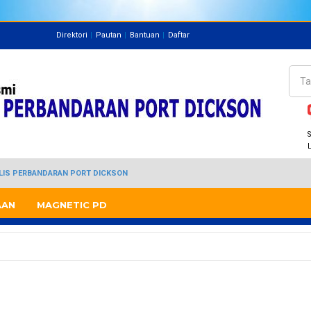
Direktori
Pautan
Bantuan
Daftar
Direktori
Pegawai
Cari
Bo
S
JLIS PERBANDARAN PORT DICKSON
AAN
MAGNETIC PD