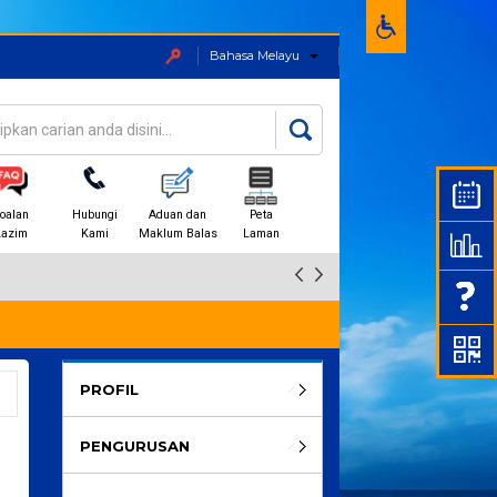
Bahasa Melayu
an
rang carian
oalan
Hubungi
Aduan dan
Peta
Lazim
Kami
Maklum Balas
Laman
PROFIL
PENGURUSAN