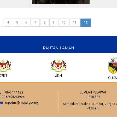
4
5
6
7
8
9
10
11
12
…
PAUTAN LAMAN
KPKT
JDN
SUK
06-647 1122
JUMLAH PELAWAT
/1335/4962/3904
1,846,884
mppdns@mppd.gov.my
Kemaskini Terakhir:
Jumaat, 7 Ogos 
- 9:08am