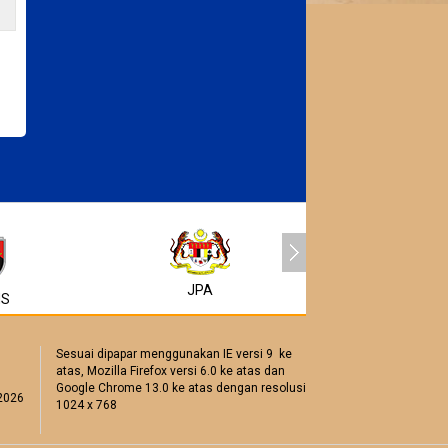
JPA
MSC
NS
Sesuai dipapar menggunakan IE versi 9 ke
atas, Mozilla Firefox versi 6.0 ke atas dan
Google Chrome 13.0 ke atas dengan resolusi
2026
1024 x 768