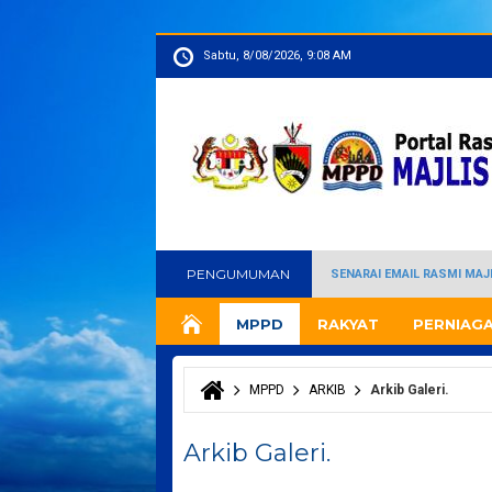
Sabtu, 8/08/2026, 9:08 AM
PENGUMUMAN
SENARAI EMAIL RASMI MA
MPPD
RAKYAT
PERNIAG
MPPD
ARKIB
Arkib Galeri.
Anda di sini
Arkib Galeri.