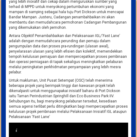
yang lebih inovatif dan cekap dalam menguruskan sumber yang
terhad di MPPD untuk menyokong pertumbuhan ekonomi yang
mampan di samping sebagai hala tuju Port Dickson untuk mencapai
Bandar Mampan. Justeru, Cadangan penambahbaikan ini akan
membantu dan memudahcara permohonan Cadangan Pembangunan
yang dikemukakan oleh pemohon.
Antara Objektif Penambahbaikan dan Pelaksanaan IGL/‘Fast Lane’
adalah dengan memudahcara perunding dan pemaju dalam
pengumpulan data dan proses pra-rundingan (ulasan awal),
penyelarasan ulasan yang lebih efisien dan kolektif, memendekkan
tempoh kelulusan pemajuan dan mempercepatkan proses pembinaan
dan operasi perniagaan di tapak sekaligus meningkatkan pelaburan
melalui peningkatan perkhidmatan penyampaian yang lebih mesra
pelabur.
Untuk makluman, Unit Pusat Setempat (OSC) telah menerima
beberapa projek yang berimpak tinggi dan kawasan projek telah
dikenalpasti untuk menggunapakai inisiatif baharu di Port Dickson
iaitu Taman Perindustrian Springhill dan Eco Business Park IIV.
Sehubungan itu, bagi menyokong pelaburan tersebut, kesediaan
semua agensi terlibat perlu ditingkatkan bagi mempercepatkan proses
kelulusan projek pembinaan melalui Pelaksanaan Inisiatif IGL ataupun
Pelaksanaan ‘Fast Lane’