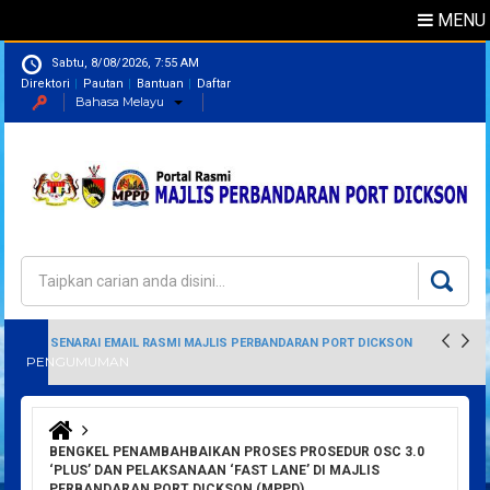
MENU
Sabtu, 8/08/2026, 7:55 AM
Direktori
Pautan
Bantuan
Daftar
Bahasa Melayu
Direktori
Pegawai
Carian
Borang carian
SENARAI EMAIL RASMI MAJLIS PERBANDARAN PORT DICKSON
PENGUMUMAN
Anda di sini
BENGKEL PENAMBAHBAIKAN PROSES PROSEDUR OSC 3.0
‘PLUS’ DAN PELAKSANAAN ‘FAST LANE’ DI MAJLIS
PERBANDARAN PORT DICKSON (MPPD)