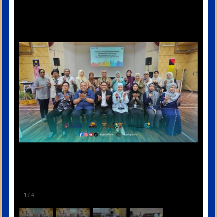
1
/
4