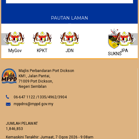
PAUTAN LAMAN
MyGov
KPKT
JDN
JPA
SUKNS
Majlis Perbandaran Port Dickson
KM1, Jalan Pantai,
71009 Port Dickson,
Negeri Sembilan
06-647 1122 /1335/4962/3904
mppdns@mppd.gov.my
JUMLAH PELAWAT
1,846,853
Kemaskini Terakhir:
Jumaat, 7 Ogos 2026 - 9:08am