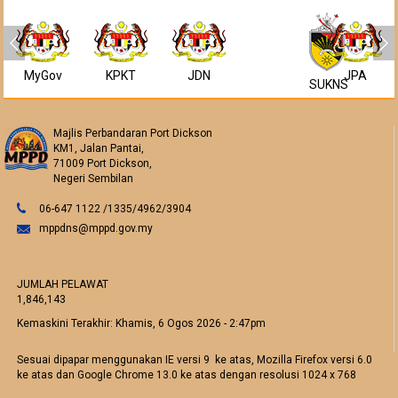
MyGov
KPKT
JDN
JPA
SUKNS
Majlis Perbandaran Port Dickson
KM1, Jalan Pantai,
71009 Port Dickson,
Negeri Sembilan
06-647 1122 /1335/4962/3904
mppdns@mppd.gov.my
JUMLAH PELAWAT
1,846,143
Kemaskini Terakhir:
Khamis, 6 Ogos 2026 - 2:47pm
Sesuai dipapar menggunakan IE versi 9 ke atas, Mozilla Firefox versi 6.0
ke atas dan Google Chrome 13.0 ke atas dengan resolusi 1024 x 768