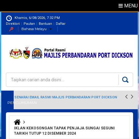
MENU
Khamis, 6/08/2026, 7:32 PM
Direktori
Pautan
Bantuan
Daftar
Bahasa Melayu
Direktori
Pegawai
Carian
Borang carian
SENARAI EMAIL RASMI MAJLIS PERBANDARAN PORT DICKSON
PENGUMUMAN
Anda di sini
IKLAN KEKOSONGAN TAPAK PENJAJA SUNGAI SEGUNI
TARIKH TUTUP 12 DISEMBER 2024