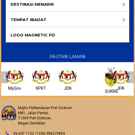
DESTINASI MENARIK
TEMPAT IBADAT
LOGO MAGNETIC PD
PAUTAN LAMAN
MyGov
KPKT
JDN
JPA
SUKNS
Majlis Perbandaran Port Dickson
KM1, Jalan Pantai,
71009 Port Dickson,
Negeri Sembilan
06-647 1122 /1335/4962/3904