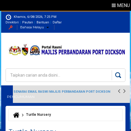
MENU
Khamis, 6/08/2026, 7:25 PM
Direktori
Pautan
Bantuan
Daftar
Bahasa Melayu
Direktori
Pegawai
Carian
Borang carian
SENARAI EMAIL RASMI MAJLIS PERBANDARAN PORT DICKSON
PENGUMUMAN
Turtle Nursery
Anda di sini