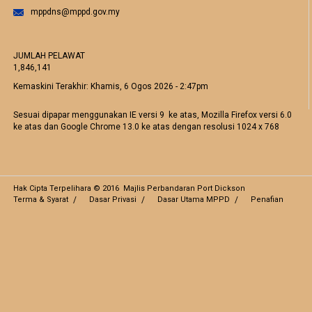
mppdns@mppd.gov.my
JUMLAH PELAWAT
1,846,141
Kemaskini Terakhir:
Khamis, 6 Ogos 2026 - 2:47pm
Sesuai dipapar menggunakan IE versi 9 ke atas, Mozilla Firefox versi 6.0
ke atas dan Google Chrome 13.0 ke atas dengan resolusi 1024 x 768
Hak Cipta Terpelihara © 2016 Majlis Perbandaran Port Dickson
Terma & Syarat
Dasar Privasi
Dasar Utama MPPD
Penafian